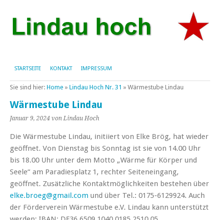
STARTSEITE
KONTAKT
IMPRESSUM
Sie sind hier:
Home
»
Lindau Hoch Nr. 31
»
Wärmestube Lindau
Wärmestube Lindau
Januar 9, 2024
von Lindau Hoch
Die Wärmestube Lindau, initiiert von Elke Brög, hat wieder
geöffnet. Von Dienstag bis Sonntag ist sie von 14.00 Uhr
bis 18.00 Uhr unter dem Motto „Wärme für Körper und
Seele“ am Paradiesplatz 1, rechter Seiteneingang,
geöffnet. Zusätzliche Kontaktmöglichkeiten bestehen über
elke.broeg@gmail.com
und über Tel.: 0175-6129924. Auch
der Förderverein Wärmestube e.V. Lindau kann unterstützt
werden: IBAN: DE36 6509 1040 0185 2510 05.