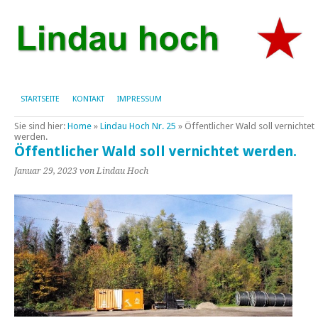
STARTSEITE
KONTAKT
IMPRESSUM
Sie sind hier:
Home
»
Lindau Hoch Nr. 25
»
Öffentlicher Wald soll vernichtet
werden.
Öffentlicher Wald soll vernichtet werden.
Januar 29, 2023
von Lindau Hoch