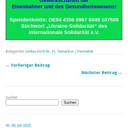
Gewerkschaften der
Eisenbahner und des Gesundheitswesens!
Spendenkonto: DE94 4306 0967 6049 107500
Stichwort „Ukraine-Solidarität“ des
Internationale Solidarität e.V.
Kategorien:
Lindau Hoch Nr. 31
,
Teaserbox
|
Permalink
← Vorheriger Beitrag
Nächster Beitrag →
Suchen
Suchen
Nr. 40, Juli 2025