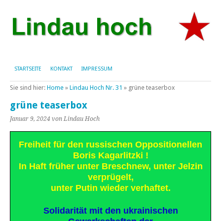
STARTSEITE
KONTAKT
IMPRESSUM
Sie sind hier:
Home
»
Lindau Hoch Nr. 31
»
grüne teaserbox
grüne teaserbox
Januar 9, 2024
von Lindau Hoch
Freiheit für den russischen Oppositionellen
Boris Kagarlitzki !
In Haft früher unter Breschnew, unter Jelzin
verprügelt,
unter Putin wieder verhaftet.
Solidarität mit den ukrainischen